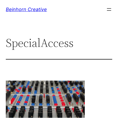
Skip
Beinhorn Creative
to
content
SpecialAccess